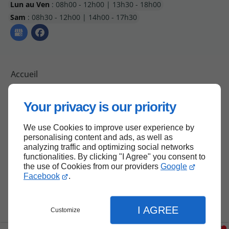
Lun au Ven
: 08h00 - 12h00 | 13h30 - 18h00
Sam
: 08h30 - 12h00 | 14h00 - 17h30
Accueil
Plan du site
Your privacy is our priority
Mentions légales
Contactez-nous
We use Cookies to improve user experience by
personalising content and ads, as well as
analyzing traffic and optimizing social networks
functionalities. By clicking "I Agree" you consent to
Haut de page
the use of Cookies from our providers
Google
Facebook
.
I AGREE
Customize