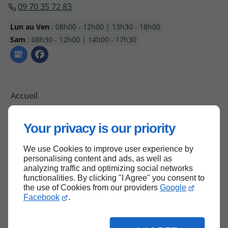
09 70 35 72 83
Lun au Ven
: 08h00 - 12h00 | 13h30 - 18h00
Sam
: 08h30 - 12h00 | 14h00 - 17h30
Accueil
Plan du site
Your privacy is our priority
Mentions légales
Contactez-nous
We use Cookies to improve user experience by
personalising content and ads, as well as
analyzing traffic and optimizing social networks
functionalities. By clicking "I Agree" you consent to
Haut de page
the use of Cookies from our providers
Google
Facebook
.