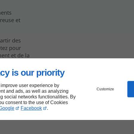
ments
ureuse et
artir des
ptez pour
ent et de la
cy is our priority
 improve user experience by
n de
Customize
nt and ads, as well as analyzing
ng social networks functionalities. By
you consent to the use of Cookies
Google
Facebook
.