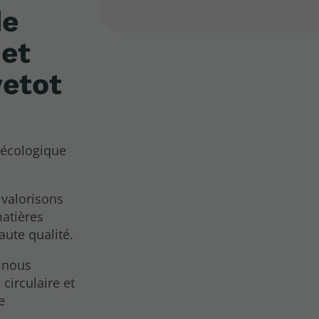
de
 et
vetot
écologique
 valorisons
atières
aute qualité.
s nous
irculaire et
e