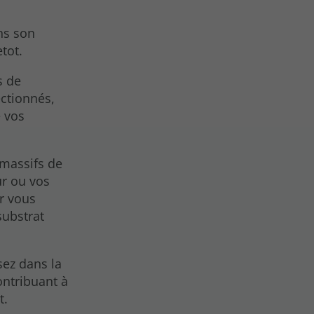
ns son
tot.
s de
ctionnés,
 vos
 massifs de
ur ou vos
ur vous
substrat
sez dans la
contribuant à
t.