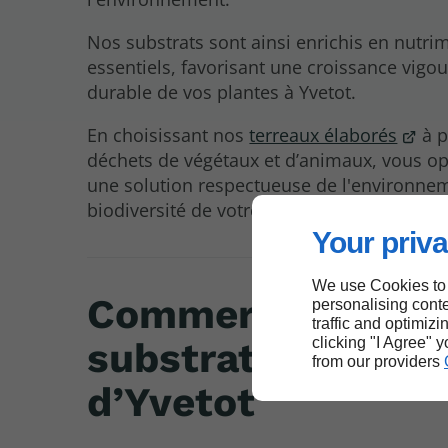
Nos substrats sont ainsi enrichis en nutri
essentiels, favorisant une croissance vigo
durable de vos plantes à Yvetot.
En choisissant nos
terreaux élaborés
à p
déchets de végétaux et d’animaux, vous o
une solution respectueuse de l'environnem
biodiversité de votre jardin à Yvetot.
Your priva
We use Cookies to
Commercialisatio
personalising conte
traffic and optimizi
clicking "I Agree" 
substrats près
from our providers
d’Yvetot