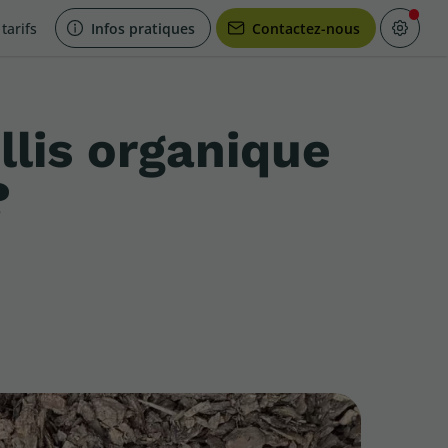
tarifs
Infos pratiques
Contactez-nous
llis organique
?