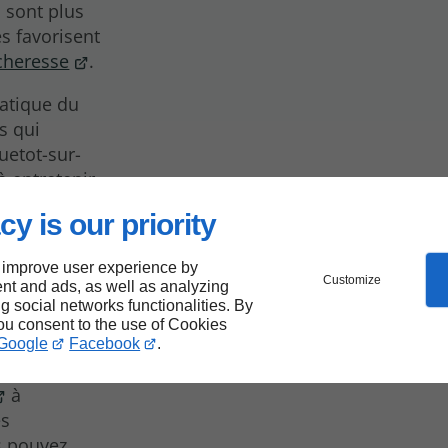
s sont plus
s favorisent
écheresse
.
ratique du
s qui
uetot-sur-
à entretenir.
cy is our priority
 improve user experience by
leur
Customize
nt and ads, as well as analyzing
ng social networks functionalities. By
?
you consent to the use of Cookies
Google
Facebook
.
à
es
s pouvez