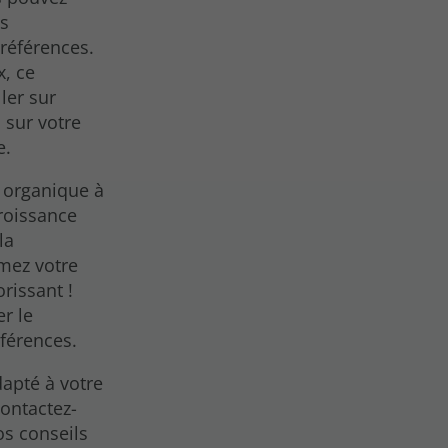
es
références.
x, ce
ler sur
s sur votre
e.
s organique à
croissance
la
mez votre
rissant !
r le
éférences.
dapté à votre
Contactez-
os conseils