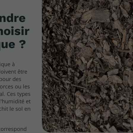
endre
oisir
que ?
ique à
doivent être
 pour des
corces ou les
al. Ces types
d'humidité et
hit le sol en
 correspond